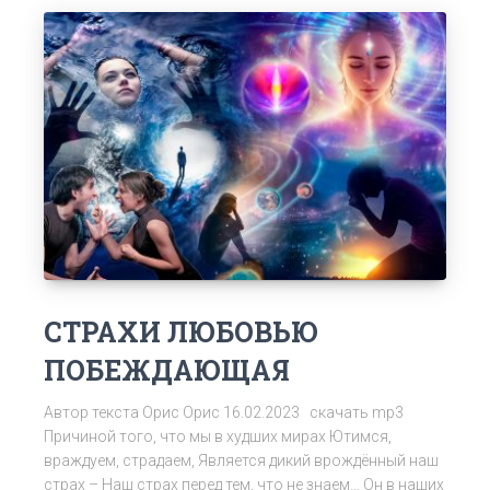
СТРАХИ ЛЮБОВЬЮ
ПОБЕЖДАЮЩАЯ
Автор текста Орис Орис 16.02.2023 скачать mp3
Причиной того, что мы в худших мирах Ютимся,
враждуем, страдаем, Является дикий врождённый наш
страх – Наш страх перед тем, что не знаем… Он в наших