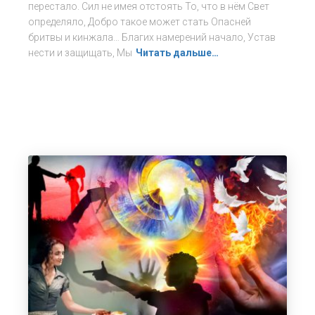
перестало. Сил не имея отстоять То, что в нём Свет
определяло, Добро такое может стать Опасней
бритвы и кинжала… Благих намерений начало, Устав
нести и защищать, Мы
Читать дальше…