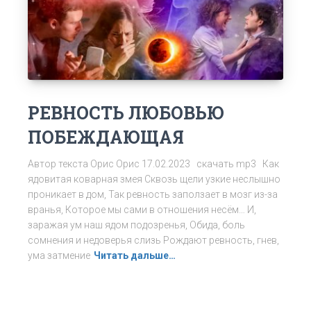
РЕВНОСТЬ ЛЮБОВЬЮ
ПОБЕЖДАЮЩАЯ
Автор текста Орис Орис 17.02.2023 скачать mp3 Как
ядовитая коварная змея Сквозь щели узкие неслышно
проникает в дом, Так ревность заползает в мозг из-за
вранья, Которое мы сами в отношения несём… И,
заражая ум наш ядом подозренья, Обида, боль
сомнения и недоверья слизь Рождают ревность, гнев,
ума затмение
Читать дальше…