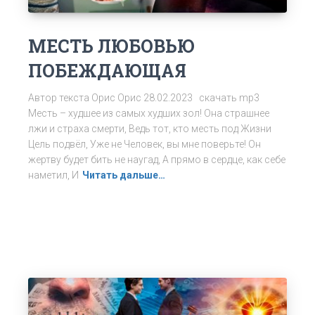
МЕСТЬ ЛЮБОВЬЮ
ПОБЕЖДАЮЩАЯ
Автор текста Орис Орис 28.02.2023 скачать mp3
Месть – худшее из самых худших зол! Она страшнее
лжи и страха смерти, Ведь тот, кто месть под Жизни
Цель подвёл, Уже не Человек, вы мне поверьте! Он
жертву будет бить не наугад, А прямо в сердце, как себе
наметил, И
Читать дальше…