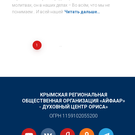
молитвах, он в наших делах – Во всём, что мы не
понимаем… И всей нашей
Читать дальше…
Навигация
1
2
…
17
ДАЛЕЕ
по
записям
КРЫМСКАЯ РЕГИОНАЛЬНАЯ
ОБЩЕСТВЕННАЯ ОРГАНИЗАЦИЯ «АЙФААР»
- ДУХОВНЫЙ ЦЕНТР ОРИСА»
ОГРН 1159102055200