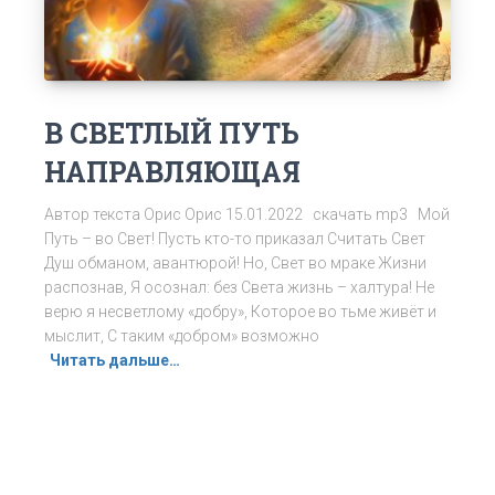
В СВЕТЛЫЙ ПУТЬ
НАПРАВЛЯЮЩАЯ
Автор текста Орис Орис 15.01.2022 скачать mp3 Мой
Путь – во Свет! Пусть кто-то приказал Считать Свет
Душ обманом, авантюрой! Но, Свет во мраке Жизни
распознав, Я осознал: без Света жизнь – халтура! Не
верю я несветлому «добру», Которое во тьме живёт и
мыслит, С таким «добром» возможно
Читать дальше…