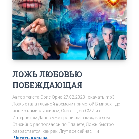
ЛОЖЬ ЛЮБОВЬЮ
ПОБЕЖДАЮЩАЯ
Автор текста Орис Орис 27.02.2023 скачать mp3
Ложь стала главной времени приметой В мирах, где
ныне с вами мы живём, Она с IT, со СМИ и с
Интернетом Давно уже проникла в каждый дом.
Стихийно расползаясь по Планете, Ложь быстро
разрастается, как рак: Лгут все сейчас – и
Читать дальше…