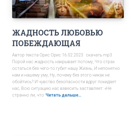
ЖАДНОСТЬ ЛЮБОВЬЮ
ПОБЕЖДАЮЩАЯ
Автор текста Орис Орис 16.02.2023 скачать mp3
Порой нас жадность накрывает потому, Что страх
остаться без чего-то губит нашу Жизнь, И непонятно
нам и нашему уму, Ну, почему без этого никак не
обойтись? И чувство безопасности вдруг покидает
нас, Всю ситуацию нас взвесить заставляет: «Не
странно ли, что
Читать дальше…