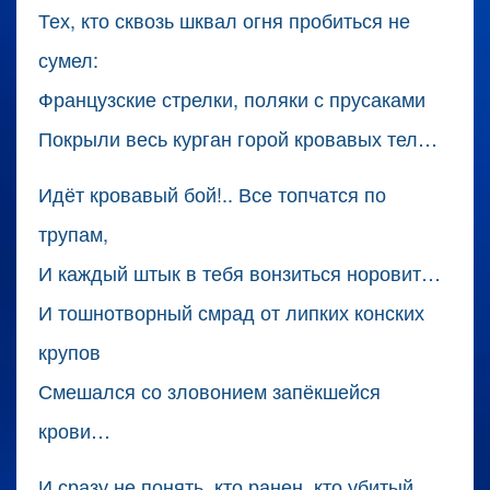
Тех, кто сквозь шквал огня пробиться не
сумел:
Французские стрелки, поляки с прусаками
Покрыли весь курган горой кровавых тел…
Идёт кровавый бой!.. Все топчатся по
трупам,
И каждый штык в тебя вонзиться норовит…
И тошнотворный смрад от липких конских
крупов
Смешался со зловонием запёкшейся
крови…
И сразу не понять, кто ранен, кто убитый,