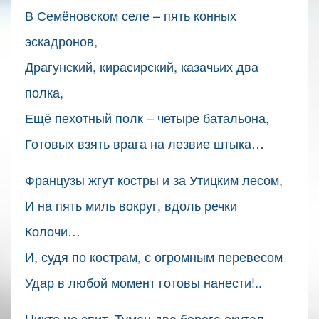
В Семёновском селе – пять конных
эскадронов,
Драгунский, кирасирский, казачьих два
полка,
Ещё пехотный полк – четыре батальона,
Готовых взять врага на лезвие штыка…
Французы жгут костры и за Утицким лесом,
И на пять миль вокруг, вдоль речки
Колочи…
И, судя по кострам, с огромным перевесом
Удар в любой момент готовы нанести!..
Никто не спит. Туман два берега окутал.