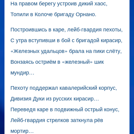
На правом берегу устроив дикий хаос,
Топили в Колоче бригаду Орнано.
Построившись в каре, лейб-гвардия пехоты,
С утра вступивши в бой с бригадой кирасир,
«Железных удальцов» брала на пики слёту,
Вонзаясь остриём в «железный» шик
мундир…
Пехоту поддержал кавалерийский корпус,
Дивизия Дуки из русских кирасир…
Переведя каре в подвижный острый конус,
Лейб-гвардия стрелков заткнула рёв
мортир…