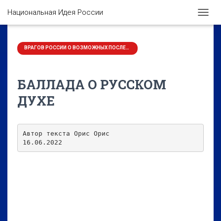
Национальная Идея России
П
Е
Р
Е
ВРАГОВ РОССИИ О ВОЗМОЖНЫХ ПОСЛЕДСТВИЯХ ПРЕДУПРЕЖДАЮЩИЕ
К
Л
Ю
БАЛЛАДА О РУССКОМ
Ч
И
ДУХЕ
Т
Ь
Н
А
Автор текста Орис Орис

В
16.06.2022
И
Г
А
Ц
И
Ю