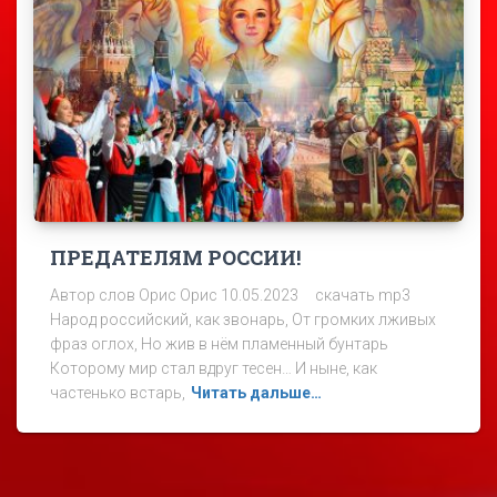
ПРЕДАТЕЛЯМ РОССИИ!
Автор слов Орис Орис 10.05.2023 скачать mp3
Народ российский, как звонарь, От громких лживых
фраз оглох, Но жив в нём пламенный бунтарь
Которому мир стал вдруг тесен… И ныне, как
частенько встарь,
Читать дальше…