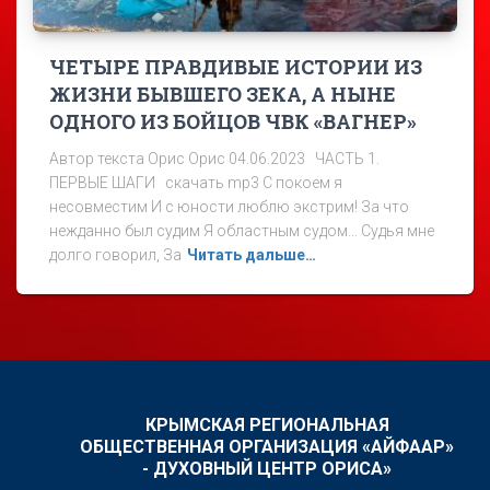
ЧЕТЫРЕ ПРАВДИВЫЕ ИСТОРИИ ИЗ
ЖИЗНИ БЫВШЕГО ЗЕКА, А НЫНЕ
ОДНОГО ИЗ БОЙЦОВ ЧВК «ВАГНЕР»
Автор текста Орис Орис 04.06.2023 ЧАСТЬ 1.
ПЕРВЫЕ ШАГИ скачать mp3 С покоем я
несовместим И с юности люблю экстрим! За что
нежданно был судим Я областным судом… Судья мне
долго говорил, За
Читать дальше…
КРЫМСКАЯ РЕГИОНАЛЬНАЯ
ОБЩЕСТВЕННАЯ ОРГАНИЗАЦИЯ «АЙФААР»
- ДУХОВНЫЙ ЦЕНТР ОРИСА»