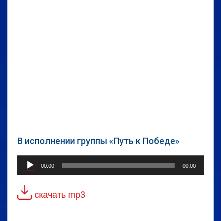
В исполнении группы «Путь к Победе»
Аудиоплеер
00:00
00:00
скачать mp3