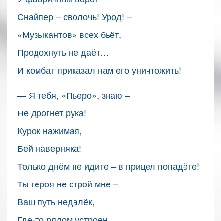
Снайпер – сволочь! Урод! –
«Музыкантов» всех бьёт,
Продохнуть не даёт…
И комбат приказал нам его уничтожить!
— Я тебя, «Пьеро», знаю –
Не дрогнет рука!
Курок нажимая,
Бей наверняка!
Только днём не идите – в прицел попадёте!
Ты героя не строй мне –
Ваш путь недалёк,
Где-то рядом устроен