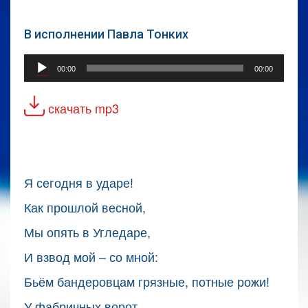
В исполнении Павла Тонких
Аудиоплеер
00:00
00:00
скачать mp3
Я сегодня в ударе!
Как прошлой весной,
Мы опять в Угледаре,
И взвод мой – со мной:
Бьём бандеровцам грязные, потные рожи!
У фабричных ворот