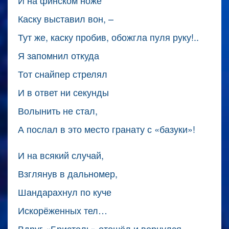
И на финском ноже
Каску выставил вон, –
Тут же, каску пробив, обожгла пуля руку!..
Я запомнил откуда
Тот снайпер стрелял
И в ответ ни секунды
Волынить не стал,
А послал в это место гранату с «базуки»!
И на всякий случай,
Взглянув в дальномер,
Шандарахнул по куче
Искорёженных тел…
Вдруг «Бристоль» отошёл и вернулся