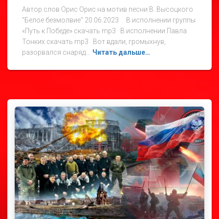
Автор слов Орис Орис на мотив песни В. Высоцкого
"Белое безмолвие" 20.06.2023 В исполнении группы
«Путь к Победе» скачать mp3 В исполнении Павла
Тонких скачать mp3 Вот вдали, громыхнув,
разорвался снаряд…
Читать дальше…