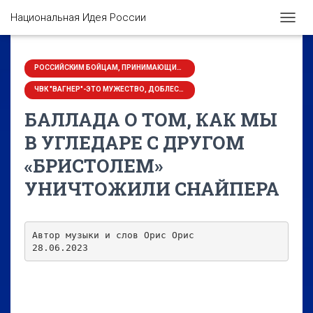
Национальная Идея России
П
Е
Р
Е
РОССИЙСКИМ БОЙЦАМ, ПРИНИМАЮЩИМ УЧАСТИЕ В СВО НА УКРАИНЕ ПОСВЯЩАЕТСЯ
К
ЧВК "ВАГНЕР"-ЭТО МУЖЕСТВО, ДОБЛЕСТЬ, ГЕРОЙСТВО И... ВЕЖЛИВОСТЬ
Л
Ю
БАЛЛАДА О ТОМ, КАК МЫ
Ч
И
В УГЛЕДАРЕ С ДРУГОМ
Т
«БРИСТОЛЕМ»
Ь
Н
УНИЧТОЖИЛИ СНАЙПЕРА
А
В
И
Г
Автор музыки и слов Орис Орис

А
28.06.2023
Ц
И
Ю