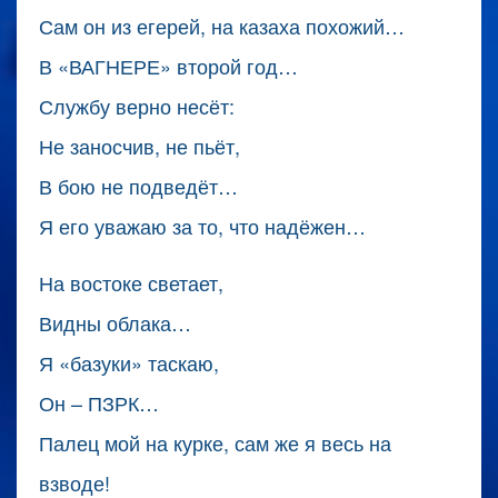
Сам он из егерей, на казаха похожий…
В «ВАГНЕРЕ» второй год…
Службу верно несёт:
Не заносчив, не пьёт,
В бою не подведёт…
Я его уважаю за то, что надёжен…
На востоке светает,
Видны облака…
Я «базуки» таскаю,
Он – ПЗРК…
Палец мой на курке, сам же я весь на
взводе!