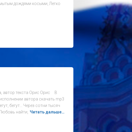
омытым дождями косыми, Легко
ва, автор текста Орис Орис В
исполнении автора скачать mp3
егут, бегут… Через сотни тысяч
 Любовь найти,
Читать дальше…