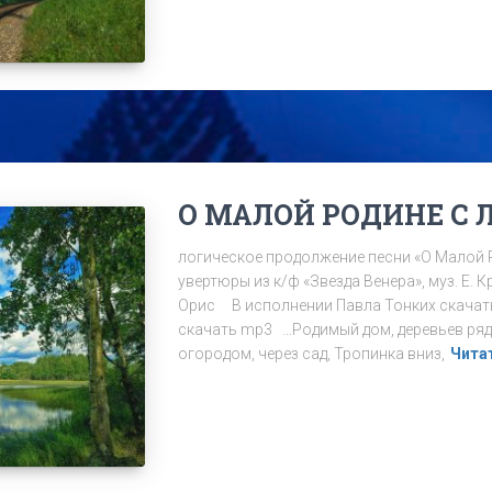
О МАЛОЙ РОДИНЕ С
логическое продолжение песни «О Малой 
увертюры из к/ф «Звезда Венера», муз. Е. 
Орис В исполнении Павла Тонких скачат
скачать mp3 …Родимый дом, деревьев ряд 
огородом, через сад, Тропинка вниз,
Чита