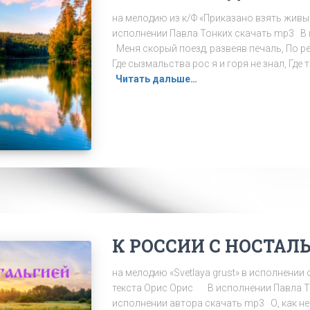
на мелодию из к/Ф «Приказано взять живы
исполнении Павла Тонких скачать mp3 В 
Меня скорый поезд, развеяв печаль, По р
Где сызмальства рос я и горя не знал, Где 
Читать дальше…
К РОССИИ С НОСТАЛ
на мелодию «Svetlaya grust» в исполнении 
текста Орис Орис В исполнении Павла Т
исполнении автора скачать mp3 О, как н