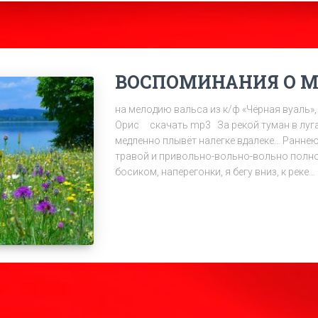
ВОСПОМИНАНИЯ О М
на мелодию вальса из к/ф «Чёрная вуаль», 
Орис скачать mp3 За рекой туман в луга
медленно плывёт налегке вдалеке… Ранне
травой и привольно-вольно-вольно полн
босиком, наперегонки, я бегу вниз, к реке…