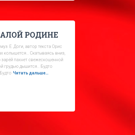
АЛОЙ РОДИНЕ
муз. Е. Доги, автор текста Орис
х колышется… Скатываясь вниз,
ю зарёй пахнет свежескошенной
ой грудью дышится… Будто
 Будто
Читать дальше…