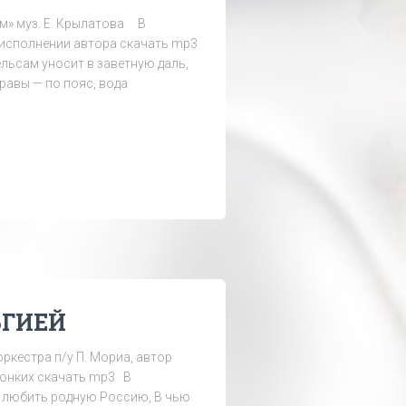
м» муз. Е. Крылатова В
исполнении автора скачать mp3
ельсам уносит в заветную даль,
травы — по пояс, вода
ЬГИЕЙ
оркестра п/у П. Мориа, автор
онких скачать mp3 В
е любить родную Россию, В чью