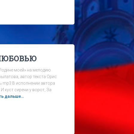
 ЛЮБОВЬЮ
Родине моей» на мелодию
Крылатова, автор текста Орис
ь mp3 В исполнении автора
И куст сирени у ворот, За
ть дальше…