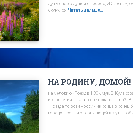
Душу своею Душой я пророс, И Сердцем, 
окунулся
Читать дальше…
НА РОДИНУ, ДОМОЙ!
на мелодию «Поезд в 1.30», муз. В. Кулако
исполнении Павла Тонких скачать mp3 В 
Поезда по всей России из конца в конец б
городов, озёр и рек они людей везут, Чтоб