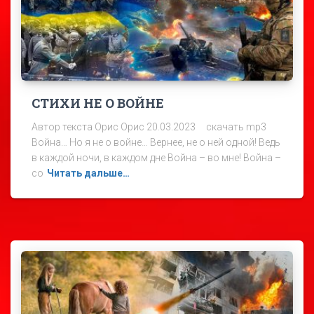
СТИХИ НЕ О ВОЙНЕ
Автор текста Орис Орис 20.03.2023 скачать mp3
Война… Но я не о войне… Вернее, не о ней одной! Ведь
в каждой ночи, в каждом дне Война – во мне! Война –
со
Читать дальше…