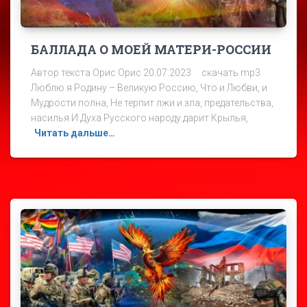
БАЛЛАДА О МОЕЙ МАТЕРИ-РОССИИ
Автор текста Орис Орис 20.07.2023 скачать mp3
Люблю я Родину – Великую Россию, Что и Любви, и
Мудрости полна, Не терпит лжи и зла, предательства,
насилья И Духа Русского народу дарит Крылья,
Читать дальше…