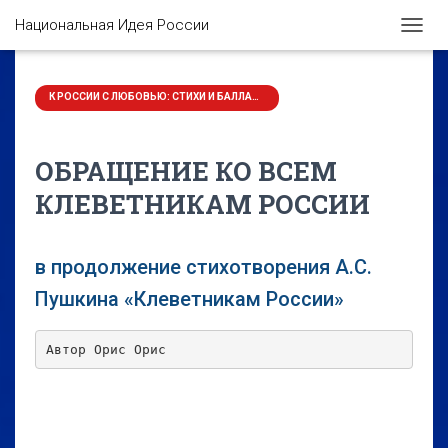
Национальная Идея России
П
Е
Р
Е
К РОССИИ С ЛЮБОВЬЮ: СТИХИ И БАЛЛАДЫ
К
Л
Ю
ОБРАЩЕНИЕ КО ВСЕМ
Ч
И
КЛЕВЕТНИКАМ РОССИИ
Т
Ь
Н
в продолжение стихотворения А.С.
А
В
Пушкина «Клеветникам России»
И
Г
А
Автор Орис Орис
Ц
И
Ю