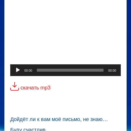
Аудиоплеер
00:00
00:00
скачать mp3
Дойдёт ли к вам моё письмо, не знаю…
Буду счастлив,