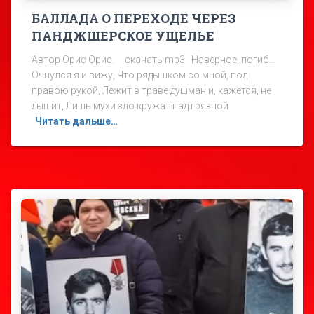
БАЛЛАДА О ПЕРЕХОДЕ ЧЕРЕЗ
ПАНДЖШЕРСКОЕ УЩЕЛЬЕ
Автор Орис Орис. скачать mp3 Наверное, погиб…
Очнулся я и вижу, Что рядышком со мной, под
правою рукой, Лежит в траве душман и, кажется, не
дышит, Лишь мухи зло кружат над грязной
Читать дальше…