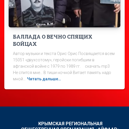
БАЛЛАДА О ВЕЧНО СПЯЩИХ
БОЙЦАХ
Автор музыки и текста Орис Орис Посвящается всем
15051 «двухсотому», геройски погибшим в
афганской войне с 1979 по 1989 гг. скачать mp3
Не спится мне… В тиши ночной Витает память надо
мной…
Читать дальше…
КРЫМСКАЯ РЕГИОНАЛЬНАЯ