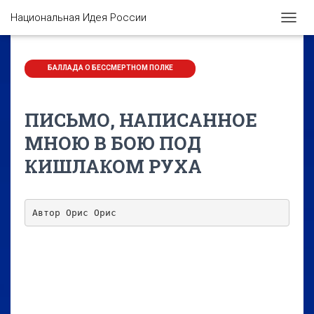
Национальная Идея России
П
Е
Р
Е
БАЛЛАДА О БЕССМЕРТНОМ ПОЛКЕ
К
Л
Ю
ПИСЬМО, НАПИСАННОЕ
Ч
И
МНОЮ В БОЮ ПОД
Т
КИШЛАКОМ РУХА
Ь
Н
А
В
Автор Орис Орис
И
Г
А
Ц
И
Ю