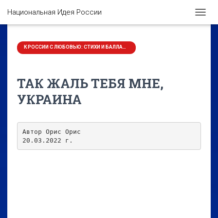
Национальная Идея России
П
Е
Р
Е
К РОССИИ С ЛЮБОВЬЮ: СТИХИ И БАЛЛАДЫ
К
Л
Ю
ТАК ЖАЛЬ ТЕБЯ МНЕ,
Ч
И
УКРАИНА
Т
Ь
Н
А
Автор Орис Орис

В
20.03.2022 г.
И
Г
А
Ц
И
Ю