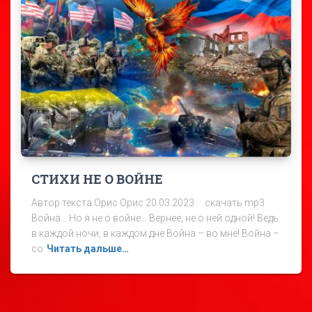
СТИХИ НЕ О ВОЙНЕ
Автор текста Орис Орис 20.03.2023 скачать mp3
Война… Но я не о войне… Вернее, не о ней одной! Ведь
в каждой ночи, в каждом дне Война – во мне! Война –
со
Читать дальше…