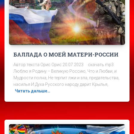
БАЛЛАДА О МОЕЙ МАТЕРИ-РОССИИ
Автор текста Орис Орис 20.07.2023 скачать mp3
Люблю я Родину – Великую Россию, Что и Любви, и
Мудрости полна, Не терпит лжи и зла, предательства,
насилья И Духа Русского народу дарит Крылья,
Читать дальше…