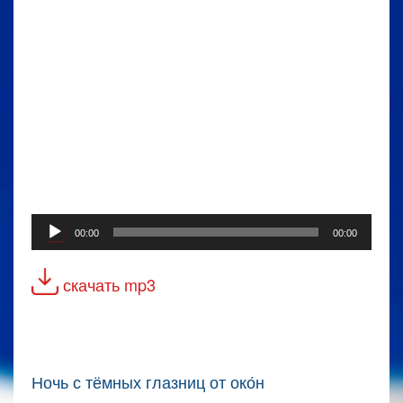
Аудиоплеер
00:00
00:00
скачать mp3
Ночь с тёмных глазниц от око́н