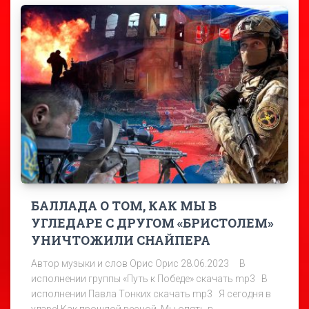
БАЛЛАДА О ТОМ, КАК МЫ В
УГЛЕДАРЕ С ДРУГОМ «БРИСТОЛЕМ»
УНИЧТОЖИЛИ СНАЙПЕРА
Автор музыки и слов Орис Орис 28.06.2023 В
исполнении группы «Путь к Победе» скачать mp3 В
исполнении Павла Тонких скачать mp3 Я сегодня в
ударе! Как прошлой весной, Мы опять в