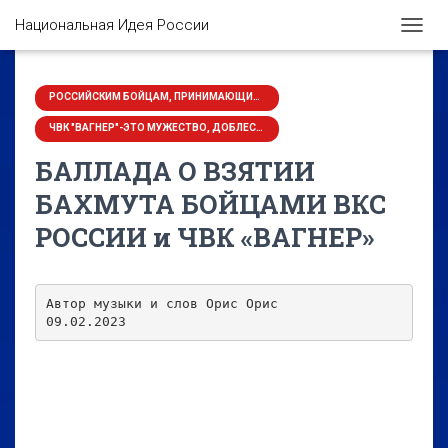
Национальная Идея России
П
Е
Р
Е
РОССИЙСКИМ БОЙЦАМ, ПРИНИМАЮЩИМ УЧАСТИЕ В СВО НА УКРАИНЕ ПОСВЯЩАЕТСЯ
К
ЧВК "ВАГНЕР"-ЭТО МУЖЕСТВО, ДОБЛЕСТЬ, ГЕРОЙСТВО И... ВЕЖЛИВОСТЬ
Л
Ю
БАЛЛАДА О ВЗЯТИИ
Ч
И
БАХМУТА БОЙЦАМИ ВКС
Т
РОССИИ и ЧВК «ВАГНЕР»
Ь
Н
А
В
Автор музыки и слов Орис Орис

И
09.02.2023
Г
А
Ц
И
Ю