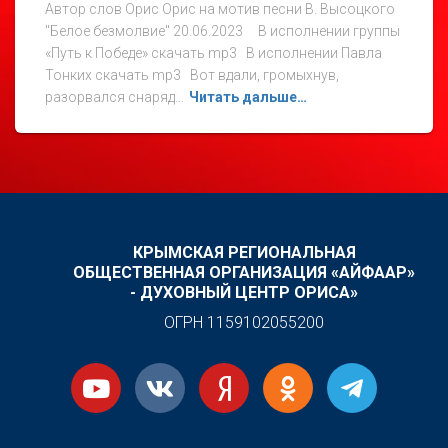
Автор слов Орис Орис на мотив песни В. Высоцкого
"Белое безмолвие" 20.06.2023 В исполнении группы
«Путь к Победе» скачать mp3 В исполнении Павла
Тонких скачать mp3 Вот вдали, громыхнув,
разорвался снаряд…
Читать дальше…
КРЫМСКАЯ РЕГИОНАЛЬНАЯ
ОБЩЕСТВЕННАЯ ОРГАНИЗАЦИЯ «АЙФААР»
- ДУХОВНЫЙ ЦЕНТР ОРИСА»
ОГРН 1159102055200