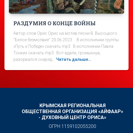
РАЗДУМИЯ О КОНЦЕ ВОЙНЫ
Автор слов Орис Орис на мотив песни В. Высоцкого
"Белое безмолвие" 20.06.2023 В исполнении группы
«Путь к Победе» скачать mp3 В исполнении Павла
Тонких скачать mp3 Вот вдали, громыхнув,
разорвался снаряд…
Читать дальше…
КРЫМСКАЯ РЕГИОНАЛЬНАЯ
ОБЩЕСТВЕННАЯ ОРГАНИЗАЦИЯ «АЙФААР»
- ДУХОВНЫЙ ЦЕНТР ОРИСА»
ОГРН 1159102055200