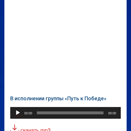
В исполнении группы «Путь к Победе»
Аудиоплеер
00:00
00:00
скачать mp3