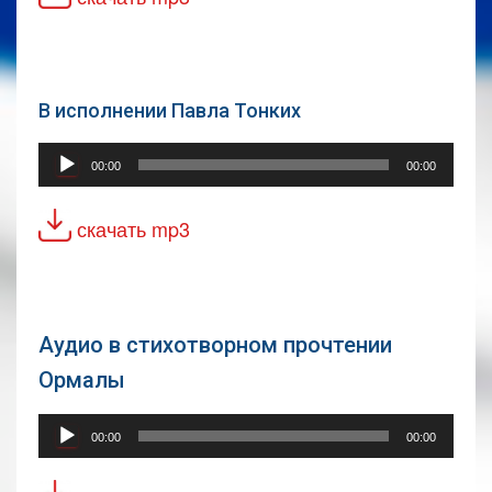
В исполнении Павла Тонких
Аудиоплеер
00:00
00:00
скачать mp3
Аудио в стихотворном прочтении
Ормалы
Аудиоплеер
00:00
00:00