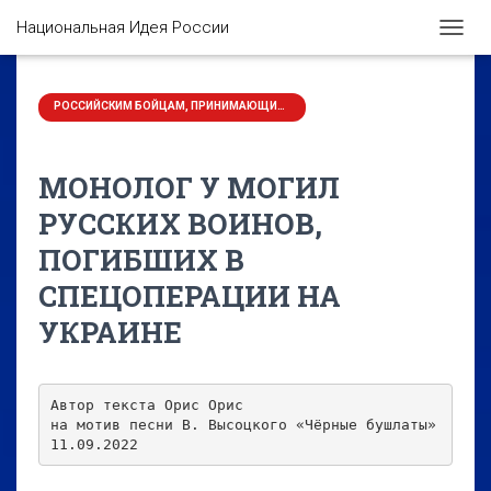
Национальная Идея России
П
Е
Р
Е
РОССИЙСКИМ БОЙЦАМ, ПРИНИМАЮЩИМ УЧАСТИЕ В СВО НА УКРАИНЕ ПОСВЯЩАЕТСЯ
К
Л
Ю
МОНОЛОГ У МОГИЛ
Ч
И
РУССКИХ ВОИНОВ,
Т
ПОГИБШИХ В
Ь
Н
СПЕЦОПЕРАЦИИ НА
А
В
УКРАИНЕ
И
Г
А
Ц
Автор текста Орис Орис 

И
на мотив песни В. Высоцкого «Чёрные бушлаты»

Ю
11.09.2022