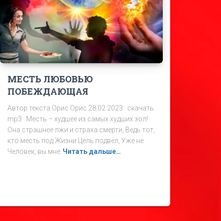
МЕСТЬ ЛЮБОВЬЮ
ПОБЕЖДАЮЩАЯ
Автор текста Орис Орис 28.02.2023 скачать
mp3 Месть – худшее из самых худших зол!
Она страшнее лжи и страха смерти, Ведь тот,
кто месть под Жизни Цель подвёл, Уже не
Человек, вы мне
Читать дальше…