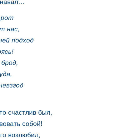
знавал…
орот
т нас,
ней подход
ясь!
 брод,
уда,
невзгод
то счастлив был,
вовать собой!
то возлюбил,