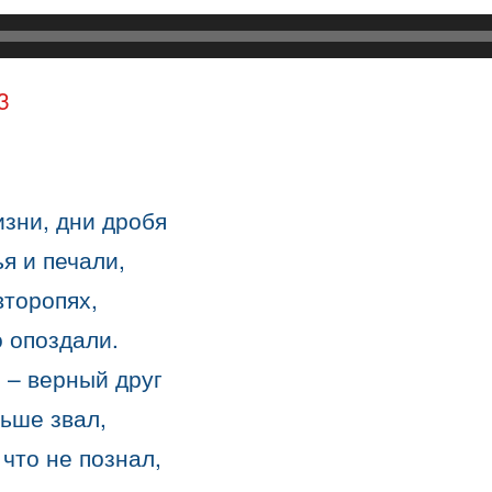
3
зни, дни дробя
я и печали,
второпях,
о опоздали.
 – верный друг
ьше звал,
 что не познал,