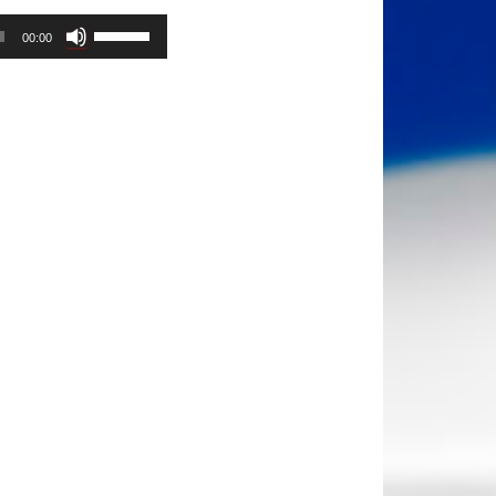
Используйте
00:00
клавиши
вверх/
вниз,
чтобы
увеличить
или
уменьшить
громкость.