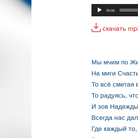
Аудиоплеер
00:00
скачать mp
Мы мчим по Жи
На миги Счасть
То всё сметая 
То радуясь, чт
И зов Надежды
Всегда нас дал
Где каждый то,