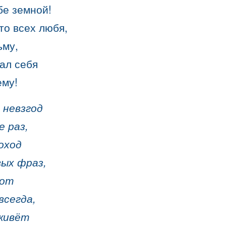
бе земной!
то всех любя,
ьму,
ал себя
ему!
 невзгод
е раз,
оход
ых фраз,
сот
всегда,
живёт