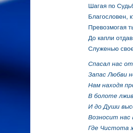
Шагая по Судь
Благословен, к
Превозмогая т
До капли отдав
Служенью сво
Спасал нас от
Запас Любви н
Нам находя пр
В болоте лжив
И до Души вы
Возносит нас 
Где Чистота 