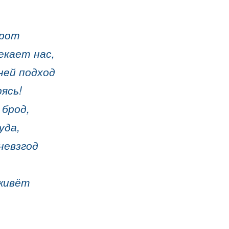
орот
екает нас,
ней подход
ясь!
 брод,
уда,
невзгод
живёт