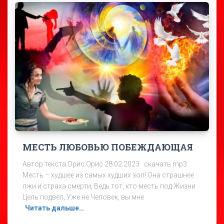
МЕСТЬ ЛЮБОВЬЮ ПОБЕЖДАЮЩАЯ
Автор текста Орис Орис 28.02.2023 скачать mp3
Месть – худшее из самых худших зол! Она страшнее
лжи и страха смерти, Ведь тот, кто месть под Жизни
Цель подвёл, Уже не Человек, вы мне
Читать дальше…