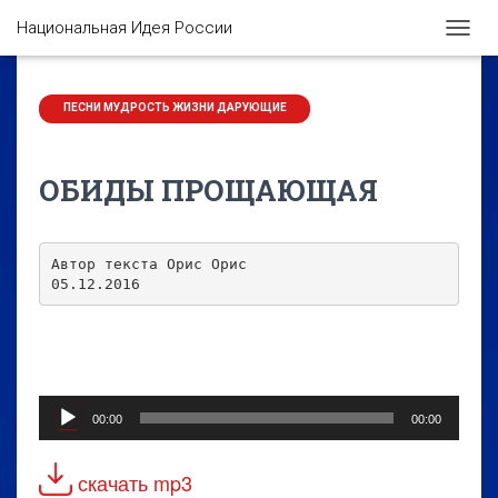
Национальная Идея России
П
Е
Р
Е
ПЕСНИ МУДРОСТЬ ЖИЗНИ ДАРУЮЩИЕ
К
Л
Ю
ОБИДЫ ПРОЩАЮЩАЯ
Ч
И
Т
Ь
Автор текста Орис Орис

Н
05.12.2016
А
В
И
Г
А
Аудиоплеер
Ц
00:00
00:00
И
Ю
скачать mp3