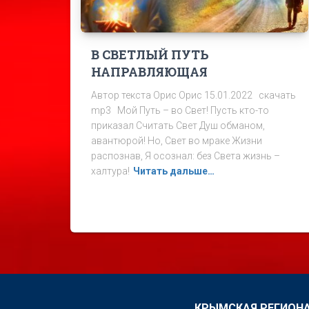
В СВЕТЛЫЙ ПУТЬ
НАПРАВЛЯЮЩАЯ
Автор текста Орис Орис 15.01.2022 скачать
mp3 Мой Путь – во Свет! Пусть кто-то
приказал Считать Свет Душ обманом,
авантюрой! Но, Свет во мраке Жизни
распознав, Я осознал: без Света жизнь –
халтура!
Читать дальше…
КРЫМСКАЯ РЕГИОНА