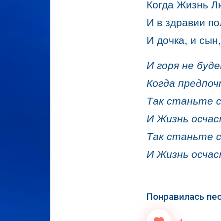
Когда Жизнь Л
И в здравии п
И дочка, и сын,
И горя не буд
Когда предпо
Так станьте с
И Жизнь осча
Так станьте с
И Жизнь осча
Понравилась пе