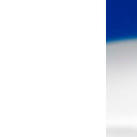
клавиши
вверх/
вниз,
чтобы
увеличить
или
уменьшить
громкость.