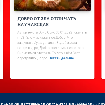
ДОБРО ОТ ЗЛА ОТЛИЧАТЬ
НАУЧАЮЩАЯ
Автор текста Орис Орис 06.01.2022 скачать
mp3 Зло – искажённое Добро, Что
защищать Душа устала… Ведь Смысла
потеряв ядро, Добро светиться перестало.
Сил не имея отстоять То, что в нём Свет
определяло, Добро
Читать дальше…
ЛЬНАЯ ОБЩЕСТВЕННАЯ ОРГАНИЗАЦИЯ «АЙФААР» - ДУ