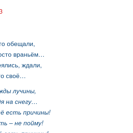
3
что обещали,
осто враньём…
еялись, ждали,
то своё…
жды лучины,
дя на снегу…
сё есть причины!
ть – не пойму!