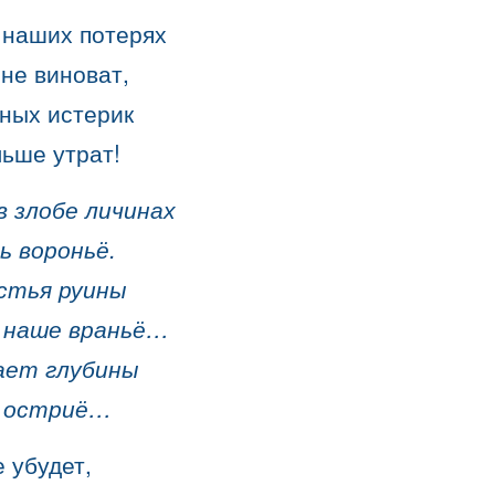
 наших потерях
 не виноват,
мных истерик
ьше утрат!
в злобе личинах
ь вороньё.
стья руины
 наше враньё…
ает глубины
д остриё…
е убудет,