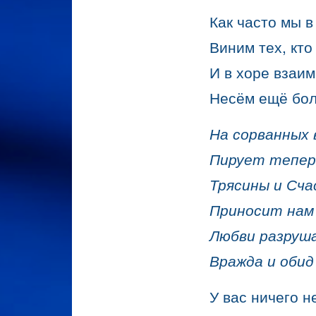
Как часто мы в
Виним тех, кто
И в хоре взаи
Несём ещё бол
На сорванных 
Пирует тепер
Трясины и Сча
Приносит нам
Любви разруш
Вражда и оби
У вас ничего н