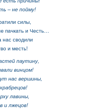
сё есть причины!
ть – не пойму!
ратили силы,
не пачкать и Честь…
а нас сводили
во и месть!
астей паутину,
вали винцом!
ут нас вершины,
храбрецов!
рху лавины,
в и лжецов!