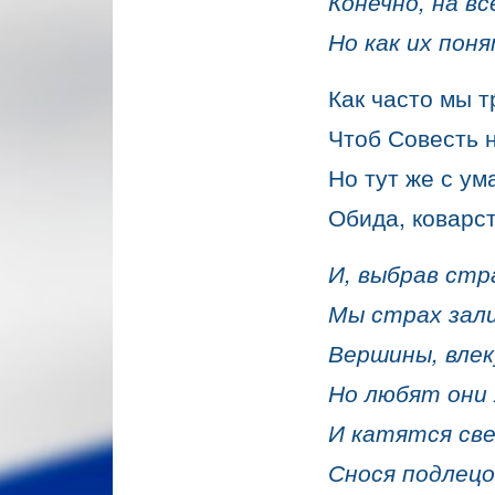
Конечно, на в
Но как их поня
Как часто мы т
Чтоб Совесть 
Но тут же с ум
Обида, коварст
И, выбрав стр
Мы страх зали
Вершины, влек
Но любят они 
И катятся све
Снося подлецо