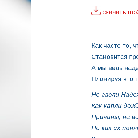
скачать mp
Как часто то, 
Становится пр
А мы ведь над
Планируя что-
Но гасли Наде
Как капли дож
Причины, на в
Но как их поня