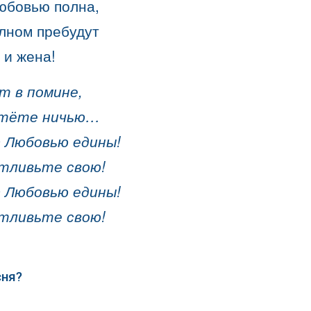
юбовью полна,
олном пребудут
 и жена!
ет в помине,
чтёте ничью…
 Любовью едины!
стливьте свою!
 Любовью едины!
стливьте свою!
сня?