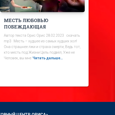
МЕСТЬ ЛЮБОВЬЮ
ПОБЕЖДАЮЩАЯ
Автор текста Орис Орис 28.02.2023 скачать
mp3 Месть – худшее из самых худших зол!
Она страшнее лжи и страха смерти, Ведь тот,
кто месть под Жизни Цель подвёл, Уже не
Человек, вы мне
Читать дальше…
ХОВНЫЙ ЦЕНТР ОРИСА»