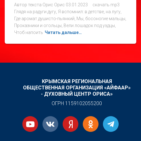
Автор текста Орис Орис 03.01.2023 скачать mp3
Глядя на радуги дугу, Я вспомнил: в детстве, на лугу,
Где аромат душисто-пьянкий, Мы, босоногие мальцы,
Проказники и огольцы, Вели лошадок под уздцы,
Чтоб напоить
Читать дальше…
КРЫМСКАЯ РЕГИОНАЛЬНАЯ
ОБЩЕСТВЕННАЯ ОРГАНИЗАЦИЯ «АЙФААР»
- ДУХОВНЫЙ ЦЕНТР ОРИСА»
ОГРН 1159102055200