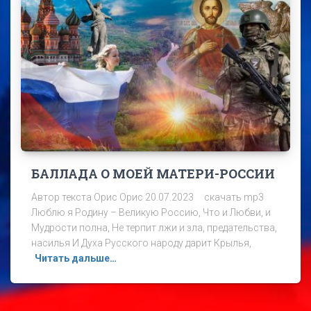
БАЛЛАДА О МОЕЙ МАТЕРИ-РОССИИ
Автор текста Орис Орис 20.07.2023 скачать mp3
Люблю я Родину – Великую Россию, Что и Любви, и
Мудрости полна, Не терпит лжи и зла, предательства,
насилья И Духа Русского народу дарит Крылья,
Читать дальше…