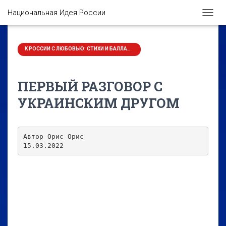
Национальная Идея России
П
Е
Р
Е
К РОССИИ С ЛЮБОВЬЮ: СТИХИ И БАЛЛАДЫ
К
Л
Ю
ПЕРВЫЙ РАЗГОВОР С
Ч
И
УКРАИНСКИМ ДРУГОМ
Т
Ь
Н
А
Автор Орис Орис

В
15.03.2022
И
Г
А
Ц
И
Ю