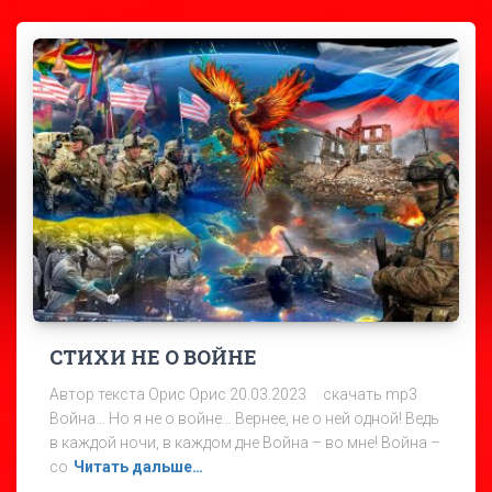
СТИХИ НЕ О ВОЙНЕ
Автор текста Орис Орис 20.03.2023 скачать mp3
Война… Но я не о войне… Вернее, не о ней одной! Ведь
в каждой ночи, в каждом дне Война – во мне! Война –
со
Читать дальше…