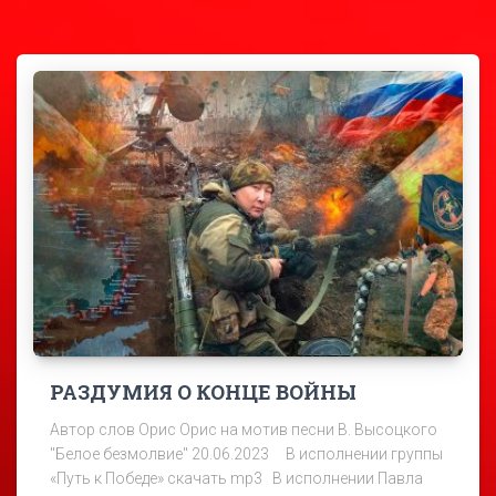
РАЗДУМИЯ О КОНЦЕ ВОЙНЫ
Автор слов Орис Орис на мотив песни В. Высоцкого
"Белое безмолвие" 20.06.2023 В исполнении группы
«Путь к Победе» скачать mp3 В исполнении Павла