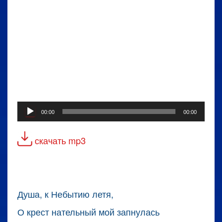
Аудиоплеер
00:00
00:00
скачать mp3
Душа, к Небытию летя,
О крест нательный мой запнулась