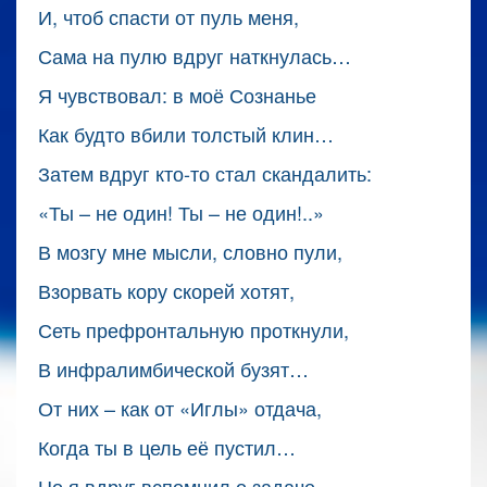
И, чтоб спасти от пуль меня,
Сама на пулю вдруг наткнулась…
Я чувствовал: в моё Сознанье
Как будто вбили толстый клин…
Затем вдруг кто-то стал скандалить:
«Ты – не один! Ты – не один!..»
В мозгу мне мысли, словно пули,
Взорвать кору скорей хотят,
Сеть префронтальную проткнули,
В инфралимбической бузят…
От них – как от «Иглы» отдача,
Когда ты в цель её пустил…
Но я вдруг вспомнил о задаче,