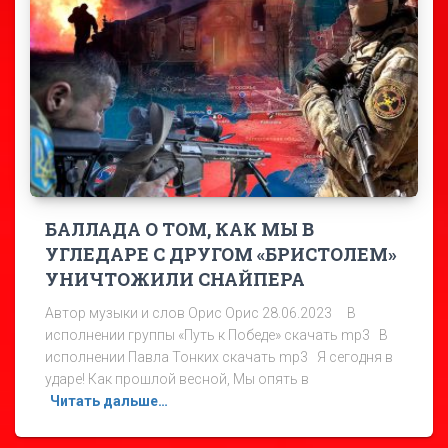
БАЛЛАДА О ТОМ, КАК МЫ В
УГЛЕДАРЕ С ДРУГОМ «БРИСТОЛЕМ»
УНИЧТОЖИЛИ СНАЙПЕРА
Автор музыки и слов Орис Орис 28.06.2023 В
исполнении группы «Путь к Победе» скачать mp3 В
исполнении Павла Тонких скачать mp3 Я сегодня в
ударе! Как прошлой весной, Мы опять в
Читать дальше…