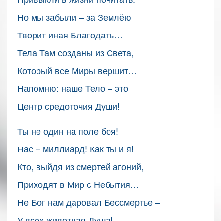
Но мы забыли – за Землёю
Творит иная Благодать…
Тела Там созданы из Света,
Который все Миры вершит…
Напомню: наше Тело – это
Центр средоточия Души!
Ты не один на поле боя!
Нас – миллиард! Как ты и я!
Кто, выйдя из смертей агоний,
Приходят в Мир с Небытия…
Не Бог нам даровал Бессмертье –
У всех животная Душа!