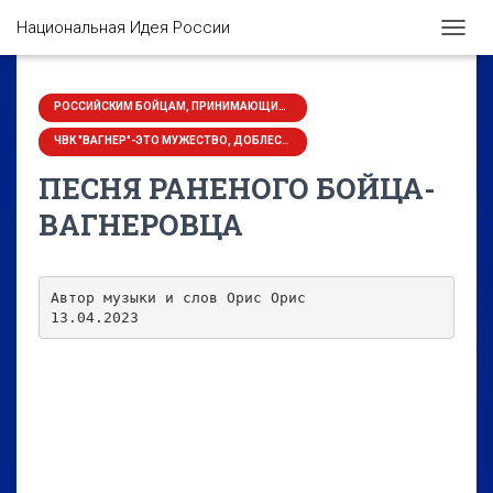
Национальная Идея России
П
Е
Р
Е
РОССИЙСКИМ БОЙЦАМ, ПРИНИМАЮЩИМ УЧАСТИЕ В СВО НА УКРАИНЕ ПОСВЯЩАЕТСЯ
К
ЧВК "ВАГНЕР"-ЭТО МУЖЕСТВО, ДОБЛЕСТЬ, ГЕРОЙСТВО И... ВЕЖЛИВОСТЬ
Л
Ю
ПЕСНЯ РАНЕНОГО БОЙЦА-
Ч
И
ВАГНЕРОВЦА
Т
Ь
Н
А
Автор музыки и слов Орис Орис

В
13.04.2023
И
Г
А
Ц
И
Ю