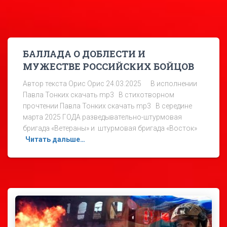
БАЛЛАДА О ДОБЛЕСТИ И
МУЖЕСТВЕ РОССИЙСКИХ БОЙЦОВ
Автор текста Орис Орис 24.03.2025 В исполнении
Павла Тонких скачать mp3 В стихотворном
прочтении Павла Тонких скачать mp3 В середине
марта 2025 ГОДА разведывательно-штурмовая
бригада «Ветераны» и штурмовая бригада «Восток»
Читать дальше…