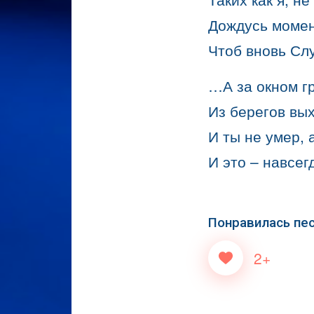
Дождусь момен
Чтоб вновь Слу
…А за окном г
Из берегов вы
И ты не умер,
И это – навсегд
Понравилась пе
2+