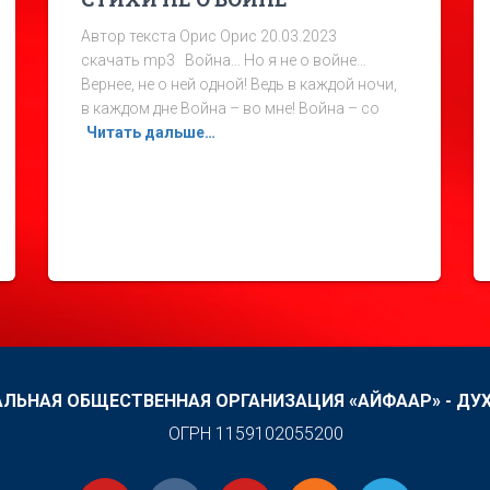
Автор текста Орис Орис 20.03.2023
скачать mp3 Война… Но я не о войне…
Вернее, не о ней одной! Ведь в каждой ночи,
в каждом дне Война – во мне! Война – со
Читать дальше…
ЛЬНАЯ ОБЩЕСТВЕННАЯ ОРГАНИЗАЦИЯ «АЙФААР» - ДУ
ОГРН 1159102055200