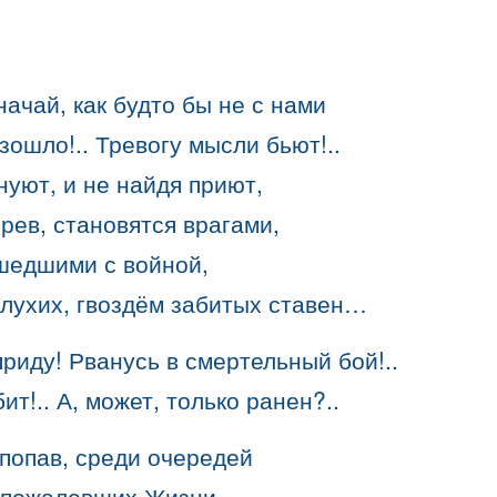
начай, как будто бы не с нами
зошло!.. Тревогу мысли бьют!..
уют, и не найдя приют,
рев, становятся врагами,
шедшими с войной,
глухих, гвоздём забитых ставен…
приду! Рванусь в смертельный бой!..
ит!.. А, может, только ранен?..
 попав, среди очередей
е пожалевших Жизни,