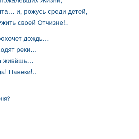
та… и, рожусь среди детей,
жить своей Отчизне!..
рохочет дождь…
ходят реки…
 а живёшь…
а! Навеки!..
сня?