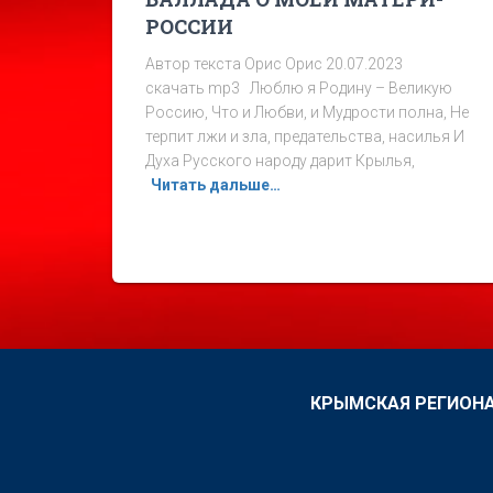
РОССИИ
Автор текста Орис Орис 20.07.2023
скачать mp3 Люблю я Родину – Великую
Россию, Что и Любви, и Мудрости полна, Не
терпит лжи и зла, предательства, насилья И
Духа Русского народу дарит Крылья,
Читать дальше…
КРЫМСКАЯ РЕГИОНА