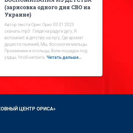
(зарисовка одного дня СВО на
Украине)
Автор текста Орис Орис 03.01.2023
скачать mp3 Глядя на радуги дугу, Я
вспомнил: в детстве, на лугу, Где аромат
душисто-пьянкий, Мы, босоногие мальцы,
Проказники и огольцы, Вели лошадок под
уздцы, Чтоб напоить
Читать дальше…
ХОВНЫЙ ЦЕНТР ОРИСА»