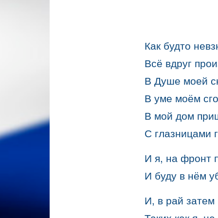
Как будто невз
Всё вдруг прои
В Душе моей сн
В уме моём сго
В мой дом при
С глазницами 
И я, на фронт 
И буду в нём уб
И, в рай затем
Таких как я, н