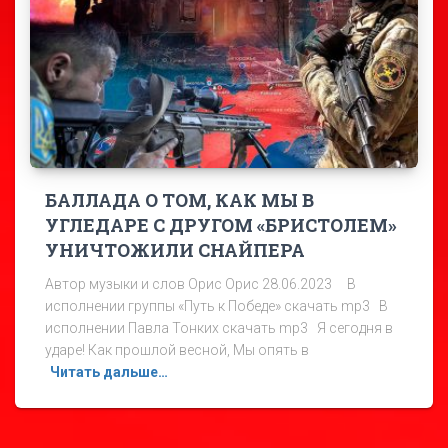
БАЛЛАДА О ТОМ, КАК МЫ В
УГЛЕДАРЕ С ДРУГОМ «БРИСТОЛЕМ»
УНИЧТОЖИЛИ СНАЙПЕРА
Автор музыки и слов Орис Орис 28.06.2023 В
исполнении группы «Путь к Победе» скачать mp3 В
исполнении Павла Тонких скачать mp3 Я сегодня в
ударе! Как прошлой весной, Мы опять в
Читать дальше…