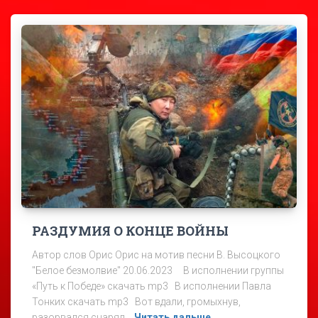
РАЗДУМИЯ О КОНЦЕ ВОЙНЫ
Автор слов Орис Орис на мотив песни В. Высоцкого
"Белое безмолвие" 20.06.2023 В исполнении группы
«Путь к Победе» скачать mp3 В исполнении Павла
Тонких скачать mp3 Вот вдали, громыхнув,
разорвался снаряд…
Читать дальше…