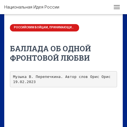
Национальная Идея России
П
Е
Р
Е
РОССИЙСКИМ БОЙЦАМ, ПРИНИМАЮЩИМ УЧАСТИЕ В СВО НА УКРАИНЕ ПОСВЯЩАЕТСЯ
К
Л
Ю
БАЛЛАДА ОБ ОДНОЙ
Ч
И
ФРОНТОВОЙ ЛЮБВИ
Т
Ь
Н
А
Музыка В. Перепечкина. Автор слов Орис Орис 

В
19.02.2023
И
Г
А
Ц
И
Ю