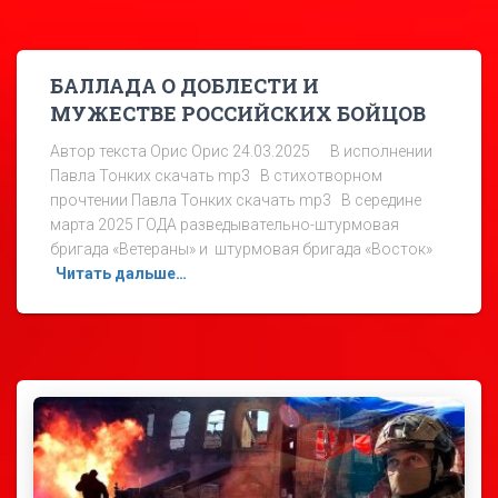
БАЛЛАДА О ДОБЛЕСТИ И
МУЖЕСТВЕ РОССИЙСКИХ БОЙЦОВ
Автор текста Орис Орис 24.03.2025 В исполнении
Павла Тонких скачать mp3 В стихотворном
прочтении Павла Тонких скачать mp3 В середине
марта 2025 ГОДА разведывательно-штурмовая
бригада «Ветераны» и штурмовая бригада «Восток»
Читать дальше…