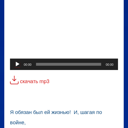
Аудиоплеер
00:00
00:00
скачать mp3
Я обязан был ей жизнью! И, шагая по
войне,